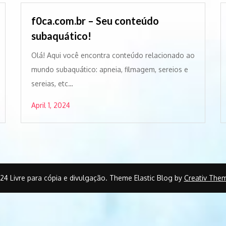
f0ca.com.br – Seu conteúdo
subaquático!
Olá! Aqui você encontra conteúdo relacionado ao
mundo subaquático: apneia, filmagem, sereios e
sereias, etc…
April 1, 2024
24 Livre para cópia e divulgação. Theme Elastic Blog by
Creativ The