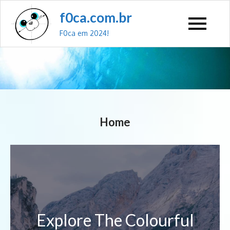
f0ca.com.br
F0ca em 2024!
Home
Explore The Colourful